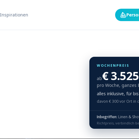
Inspirationen
Perso
WOCHENPREIS
€ 3.525
ab
pro Woche, ganzes 
alles inklusive, für b
davon € 300 vor Ort in 
Inbegriffen:
Linen & Shower towels, Ding
Richtpreis, verbindlich b