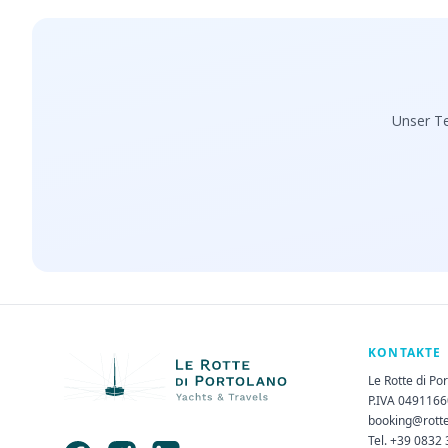
Unser Te
KONTAKTE
Le Rotte di Po
P.IVA 049116
booking@rott
Tel. +39 0832