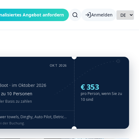
nalisiertes Angebot anfordern
Anmelden
OKT 2026
€ 353
Boot
· im Oktober 2026
is zu 10 Personen
pro Person, wenn Sie zu
10 sind
der Basis zu zahlen
hy, Auto Pilot, Eletric Toilets, Fans in Cabins · Outboard Engine free · SUP free
ei der Buchung.