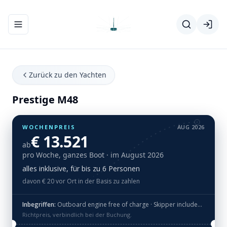
Navigationsmenü ein-/ausblenden
Zurück zu den Yachten
Prestige M48
WOCHENPREIS
AUG 2026
€ 13.521
ab
pro Woche, ganzes Boot
· im August 2026
alles inklusive, für bis zu 6 Personen
davon € 20 vor Ort in der Basis zu zahlen
Inbegriffen:
Outboard engine free of charge · Skipper included in price (meals not included)
Richtpreis, verbindlich bei der Buchung.