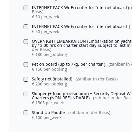
INTERNET PACK Wi-Fi router for Internet aboard 
Basis)
€ 50 per_week
INTERNET PACK Wi-Fi router for Internet aboard |
€ 90 per_week
OVERNIGHT EMBARKATION (Embarkation on yacht & o
by 13:00 hrs on charter start day Subject to last m
der Basis)
€ 180 per_booking
Pet on board (up to 7kg, per charter )
(zahlbar in 
€ 150 per_booking
Safety net (installed)
(zahlbar in der Basis)
€ 200 per_booking
Skipper (+ food provisioning) + Security Deposit 
Charters (NON-REFUNDABLE)
(zahlbar in der Basi
€ 1505 per_week
Stand Up Paddle
(zahlbar in der Basis)
€ 100 per_week