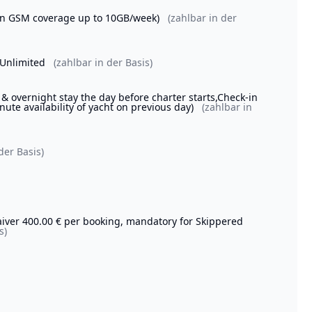
(on GSM coverage up to 10GB/week)
(zahlbar in der
 Unlimited
(zahlbar in der Basis)
vernight stay the day before charter starts,Check-in
inute availability of yacht on previous day)
(zahlbar in
der Basis)
Waiver 400.00 € per booking, mandatory for Skippered
s)