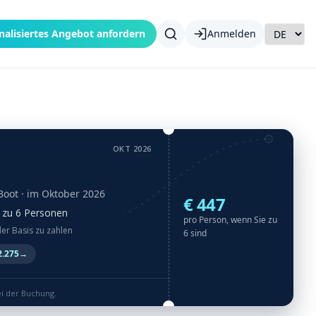
nalisiertes Angebot anfordern
Anmelden
OKT 2026
Boot
· im Oktober 2026
€ 447
is zu 6 Personen
pro Person, wenn Sie zu
der Basis zu zahlen
6 sind
2.275
→
ei der Buchung.