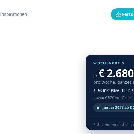
Inspirationen
Perso
WOCHENPREIS
€ 2.680
ab
pro Woche, ganzes 
alles inklusive, für b
davon € 520 vor Ort in 
im Januar 2027 ab € 
Richtpreis, verbindlich b