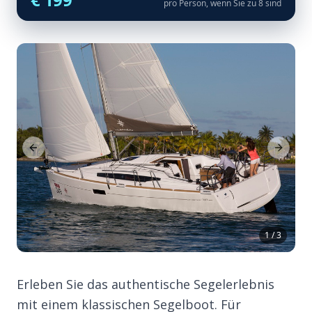
pro Person, wenn Sie zu 8 sind
Previous Slide
Next Sl
1 / 3
Erleben Sie das authentische Segelerlebnis
mit einem klassischen Segelboot. Für