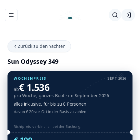
Navigationsmenü ein-/ausblenden
Zurück zu den Yachten
Sun Odyssey 349
WOCHENPREIS
SEPT 2026
€ 1.536
ab
pro Woche, ganzes Boot
· im September 2026
alles inklusive, für bis zu 8 Personen
davon € 20 vor Ort in der Basis zu zahlen
Richtpreis, verbindlich bei der Buchung.
€ 199