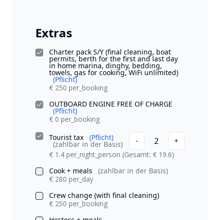
Extras
Charter pack S/Y (final cleaning, boat
permits, berth for the first and last day
in home marina, dinghy, bedding,
towels, gas for cooking, WiFi unlimited)
(Pflicht)
€ 250 per_booking
OUTBOARD ENGINE FREE OF CHARGE
(Pflicht)
€ 0 per_booking
Tourist tax
(Pflicht)
2
-
+
(zahlbar in der Basis)
€ 1.4 per_night_person
(Gesamt: € 19.6)
Cook + meals
(zahlbar in der Basis)
€ 280 per_day
Crew change (with final cleaning)
€ 250 per_booking
Hostess + meals