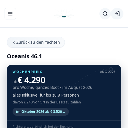
Navigationsmenü ein-/ausblenden
Zurück zu den Yachten
Oceanis 46.1
WOCHENPREIS
AUG 2026
€ 4.290
ab
pro Woche, ganzes Boot
· im August 2026
alles inklusive, für bis zu 8 Personen
davon € 240 vor Ort in der Basis zu zahlen
im Oktober 2026 ab € 3.520
→
Richtpreis, verbindlich bei der Buchung.