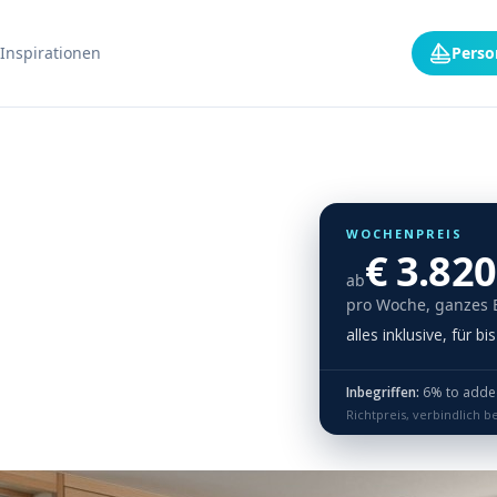
Inspirationen
Perso
WOCHENPREIS
€ 3.820
ab
pro Woche, ganzes 
alles inklusive, für b
Inbegriffen:
6% to added o
Richtpreis, verbindlich b