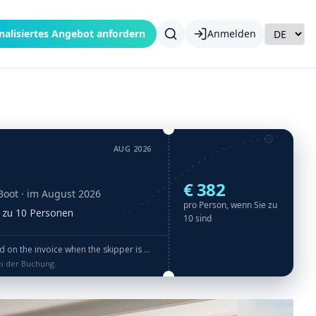
nalisiertes Angebot anfordern
Anmelden
AUG 2026
€ 382
Boot
· im August 2026
pro Person, wenn Sie zu
is zu 10 Personen
10 sind
n the invoice when the skipper is hired
ei der Buchung.