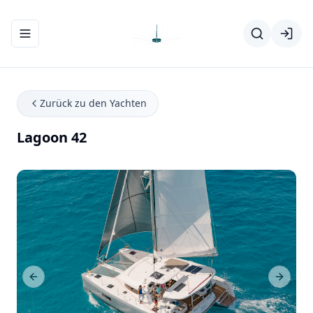
Navigationsmenü ein-/ausblenden
Zurück zu den Yachten
Lagoon 42
Previous Slide
Next Sl