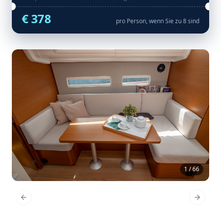
€ 378
pro Person, wenn Sie zu 8 sind
1 / 66
Previous Slide
Next Sl