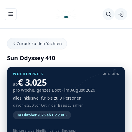
Navigationsmenü ein-/ausblenden
Zurück zu den Yachten
Sun Odyssey 410
WOCHENPREIS
AUG 2026
€ 3.025
ab
pro Woche, ganzes Boot
· im August 2026
alles inklusive, für bis zu 8 Personen
davon € 250 vor Ort in der Basis zu zahlen
im Oktober 2026 ab € 2.230
→
Richtpreis, verbindlich bei der Buchung.