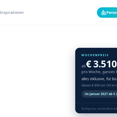
Inspirationen
Perso
WOCHENPREIS
€ 3.510
ab
pro Woche, ganzes 
alles inklusive, für b
davon € 630 vor Ort in 
im Januar 2027 ab € 
Richtpreis, verbindlich b