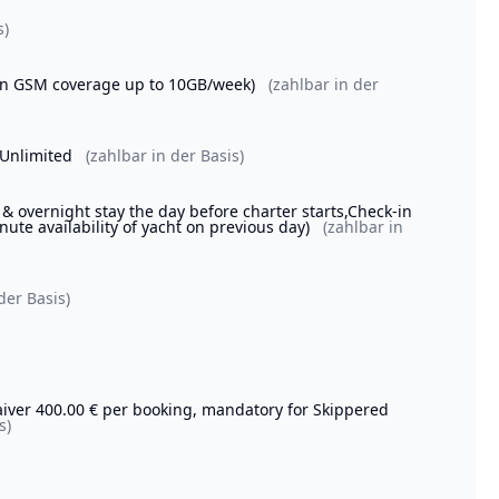
s)
(on GSM coverage up to 10GB/week)
(zahlbar in der
 Unlimited
(zahlbar in der Basis)
vernight stay the day before charter starts,Check-in
inute availability of yacht on previous day)
(zahlbar in
der Basis)
Waiver 400.00 € per booking, mandatory for Skippered
s)