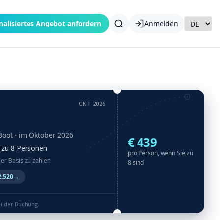
nalisiertes Angebot anfordern
Anmelden
OKT 2026
Boot
· im Oktober 2026
€ 439
is zu 8 Personen
pro Person, wenn Sie zu
der Basis zu zahlen
8 sind
2.520
→
ei der Buchung.