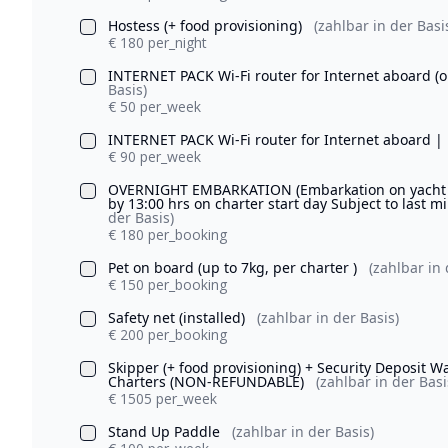
Hostess (+ food provisioning)
(zahlbar in der Basi
€ 180 per_night
INTERNET PACK Wi-Fi router for Internet aboard 
Basis)
€ 50 per_week
INTERNET PACK Wi-Fi router for Internet aboard |
€ 90 per_week
OVERNIGHT EMBARKATION (Embarkation on yacht & o
by 13:00 hrs on charter start day Subject to last m
der Basis)
€ 180 per_booking
Pet on board (up to 7kg, per charter )
(zahlbar in 
€ 150 per_booking
Safety net (installed)
(zahlbar in der Basis)
€ 200 per_booking
Skipper (+ food provisioning) + Security Deposit 
Charters (NON-REFUNDABLE)
(zahlbar in der Basi
€ 1505 per_week
Stand Up Paddle
(zahlbar in der Basis)