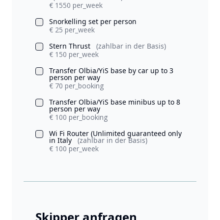
€ 1550 per_week
Snorkelling set per person
€ 25 per_week
Stern Thrust
(zahlbar in der Basis)
€ 150 per_week
Transfer Olbia/YiS base by car up to 3
person per way
€ 70 per_booking
Transfer Olbia/YiS base minibus up to 8
person per way
€ 100 per_booking
Wi Fi Router (Unlimited guaranteed only
in Italy
(zahlbar in der Basis)
€ 100 per_week
Skipper anfragen