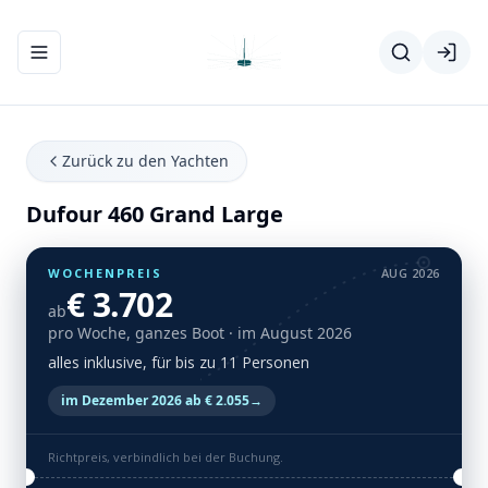
Navigationsmenü ein-/ausblenden
Zurück zu den Yachten
Dufour 460 Grand Large
WOCHENPREIS
AUG 2026
€ 3.702
ab
pro Woche, ganzes Boot
· im August 2026
alles inklusive, für bis zu 11 Personen
im Dezember 2026 ab € 2.055
→
Richtpreis, verbindlich bei der Buchung.