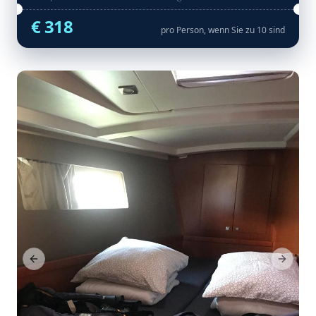
€ 318
pro Person, wenn Sie zu 10 sind
Previous Slide
Next Sl