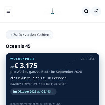
Navigationsmenü ein-/ausblenden
Zurück zu den Yachten
Oceanis 45
WOCHENPREIS
SEPT 2026
€ 3.175
ab
pro Woche, ganzes Boot
· im September 2026
alles inklusive, für bis zu 10 Personen
davon € 140 vor Ort in der Basis zu zahlen
im Oktober 2026 ab € 2.193
→
Richtpreis, verbindlich bei der Buchung.