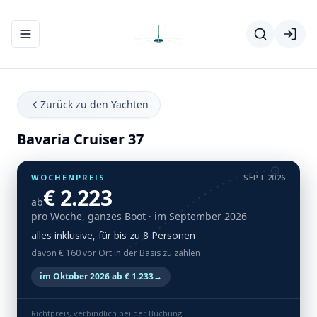
Navigationsmenü ein-/ausblenden
Zurück zu den Yachten
Bavaria Cruiser 37
WOCHENPREIS
SEPT 2026
€ 2.223
ab
pro Woche, ganzes Boot
· im September 2026
alles inklusive, für bis zu 8 Personen
davon € 160 vor Ort in der Basis zu zahlen
im Oktober 2026 ab € 1.233
→
Richtpreis, verbindlich bei der Buchung.