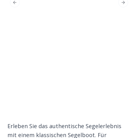
Previous Slide
Next Sl
Erleben Sie das authentische Segelerlebnis
mit einem klassischen Segelboot. Für