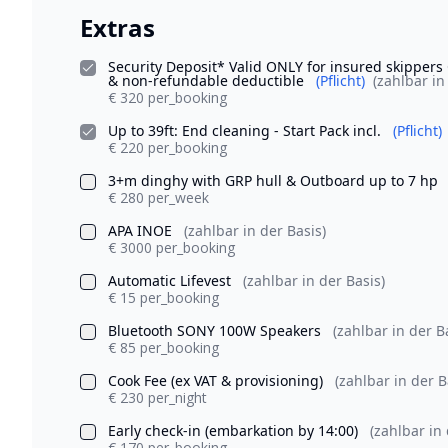
Extras
Security Deposit* Valid ONLY for insured skipper
& non-refundable deductible
(Pflicht)
(zahlbar in
€ 320 per_booking
Up to 39ft: End cleaning - Start Pack incl.
(Pflicht)
€ 220 per_booking
3+m dinghy with GRP hull & Outboard up to 7 hp
€ 280 per_week
APA INOE
(zahlbar in der Basis)
€ 3000 per_booking
Automatic Lifevest
(zahlbar in der Basis)
€ 15 per_booking
Bluetooth SONY 100W Speakers
(zahlbar in der B
€ 85 per_booking
Cook Fee (ex VAT & provisioning)
(zahlbar in der B
€ 230 per_night
Early check-in (embarkation by 14:00)
(zahlbar in 
€ 170 per_booking