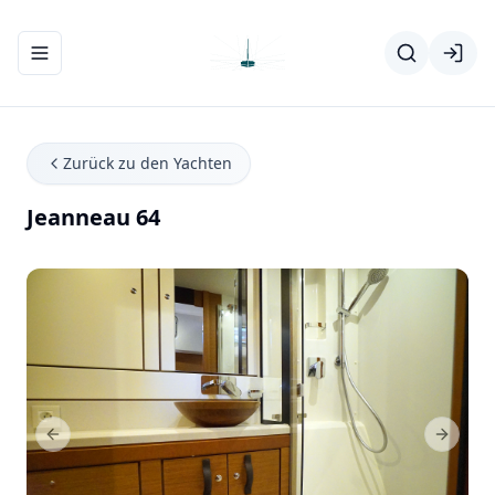
Navigationsmenü ein-/ausblenden
Zurück zu den Yachten
Jeanneau 64
Previous Slide
Next Sl