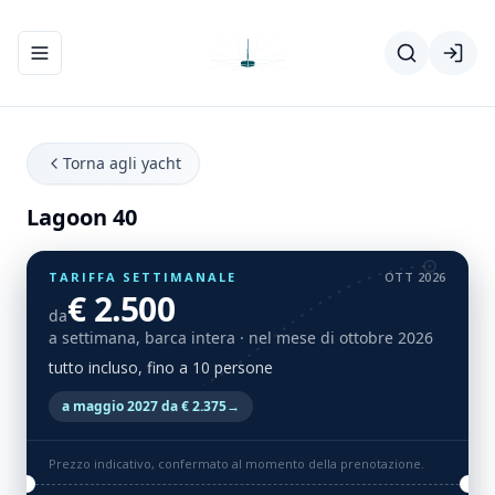
Apri/chiudi menu di navigazione
Torna agli yacht
Lagoon 40
TARIFFA SETTIMANALE
OTT 2026
€ 2.500
da
a settimana, barca intera
· nel mese di ottobre 2026
tutto incluso, fino a 10 persone
a maggio 2027 da € 2.375
→
Prezzo indicativo, confermato al momento della prenotazione.