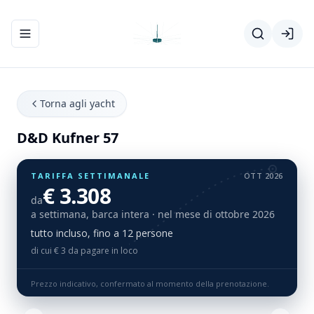
Apri/chiudi menu di navigazione
Torna agli yacht
D&D Kufner 57
TARIFFA SETTIMANALE
OTT 2026
€ 3.308
da
a settimana, barca intera
· nel mese di ottobre 2026
tutto incluso, fino a 12 persone
di cui € 3 da pagare in loco
Prezzo indicativo, confermato al momento della prenotazione.