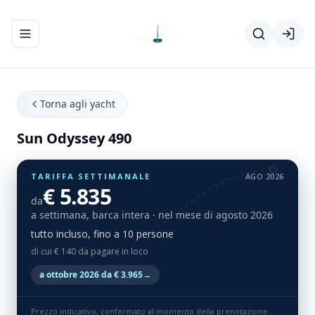
Apri/chiudi menu di navigazione
Torna agli yacht
Sun Odyssey 490
TARIFFA SETTIMANALE
AGO 2026
€ 5.835
da
a settimana, barca intera
· nel mese di agosto 2026
tutto incluso, fino a 10 persone
di cui € 140 da pagare in loco
a ottobre 2026 da € 3.965
→
Prezzo indicativo, confermato al momento della prenotazione.