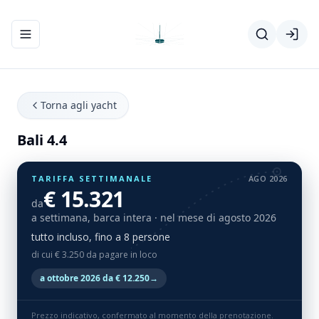
Apri/chiudi menu di navigazione
Torna agli yacht
Bali 4.4
TARIFFA SETTIMANALE
AGO 2026
€ 15.321
da
a settimana, barca intera
· nel mese di agosto 2026
tutto incluso, fino a 8 persone
di cui € 3.250 da pagare in loco
a ottobre 2026 da € 12.250
→
Prezzo indicativo, confermato al momento della prenotazione.