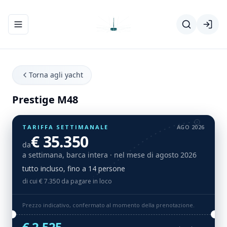
Apri/chiudi menu di navigazione
Torna agli yacht
Prestige M48
TARIFFA SETTIMANALE
AGO 2026
€ 35.350
da
a settimana, barca intera
· nel mese di agosto 2026
tutto incluso, fino a 14 persone
di cui € 7.350 da pagare in loco
Prezzo indicativo, confermato al momento della prenotazione.
€ 2.525