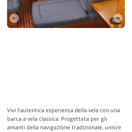
Previous Slide
Next Sl
1 / 7
Vivi l'autentica esperienza della vela con una
barca a vela classica. Progettata per gli
amanti della navigazione tradizionale, unisce