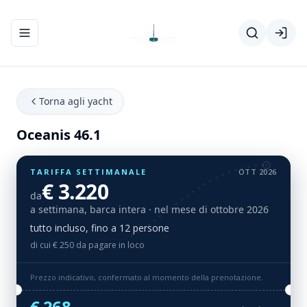
Apri/chiudi menu di navigazione
Torna agli yacht
Oceanis 46.1
TARIFFA SETTIMANALE
OTT 2026
€ 3.220
da
a settimana, barca intera
· nel mese di ottobre 2026
tutto incluso, fino a 12 persone
di cui € 250 da pagare in loco
Prezzo indicativo, confermato al momento della prenotazione.
€ 268