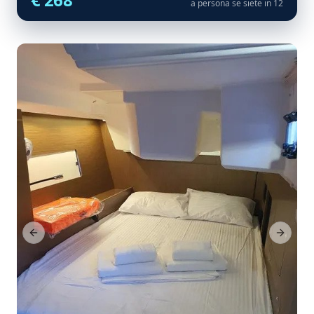
a persona se siete in 12
Previous Slide
Next Sl