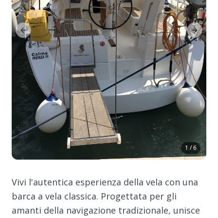
Previous Slide
Next Sl
1 / 6
Vivi l'autentica esperienza della vela con una
barca a vela classica. Progettata per gli
amanti della navigazione tradizionale, unisce