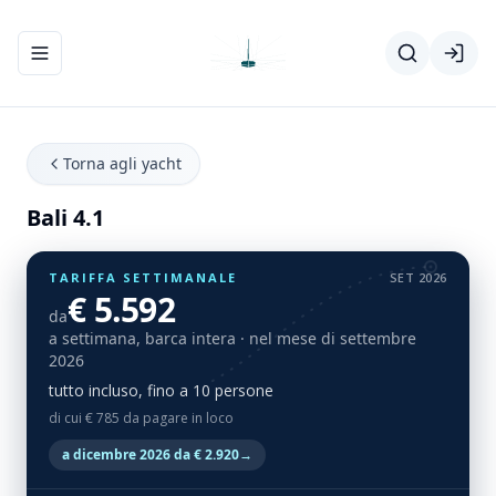
Apri/chiudi menu di navigazione
Torna agli yacht
Bali 4.1
TARIFFA SETTIMANALE
SET 2026
€ 5.592
da
a settimana, barca intera
· nel mese di settembre
2026
tutto incluso, fino a 10 persone
di cui € 785 da pagare in loco
a dicembre 2026 da € 2.920
→