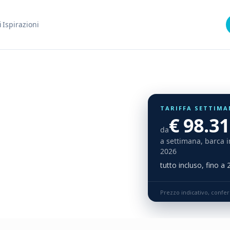
i
Ispirazioni
TARIFFA SETTIMA
€ 98.3
da
a settimana, barca i
2026
tutto incluso, fino a
Prezzo indicativo, confe