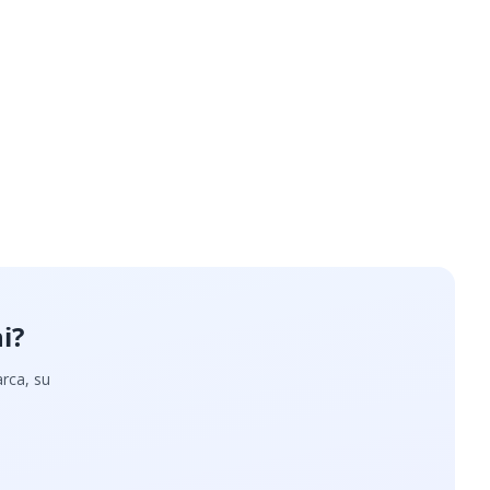
i?
arca, su