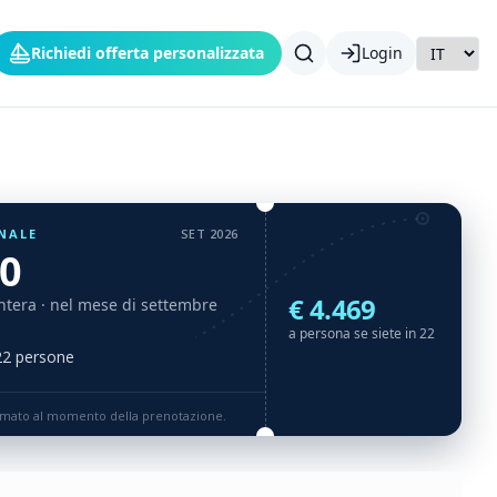
Richiedi offerta personalizzata
Login
NALE
SET 2026
10
€ 4.469
ntera
· nel mese di settembre
a persona se siete in 22
 22 persone
rmato al momento della prenotazione.