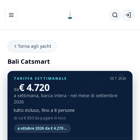
Apri/chiudi menu di navigazione
Torna agli yacht
Bali Catsmart
TARIFFA SETTIMANALE
SET 2026
€ 4.720
da
a settimana, barca intera
· nel mese di settembre
2026
tutto incluso, fino a 8 persone
di cui € 850 da pagare in loco
a ottobre 2026 da € 4.270
→