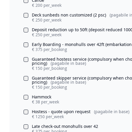
Canoe
€ 200 per_week
Deck sunbeds non customized (2 psc)
(pagabile i
€ 250 per_week
Deposit reduction up to 50ft (deposit reduced 100
€ 250 per_week
Early Boarding - monohulls over 42ft (embarkation
€ 375 per_booking
Guaranteed hostess service (compulsory when chosi
pricing)
(pagabile in base)
€ 150 per_booking
Guaranteed skipper service (compulsory when chosi
pricing)
(pagabile in base)
€ 150 per_booking
Hammock
€ 38 per_week
Hostess - quote upon request
(pagabile in base)
€ 1250 per_week
Late check-out monohulls over 42
€ 375 per_booking