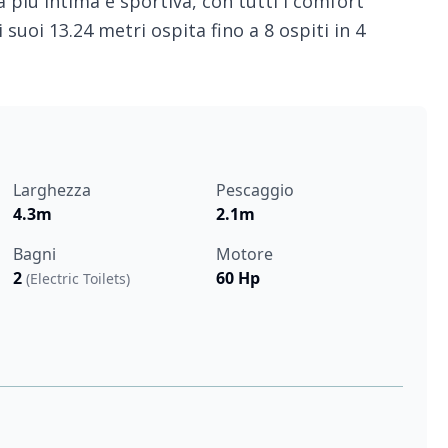
 più intima e sportiva, con tutti i comfort
suoi 13.24 metri ospita fino a 8 ospiti in 4
Larghezza
Pescaggio
4.3m
2.1m
Bagni
Motore
2
60 Hp
(Electric Toilets)