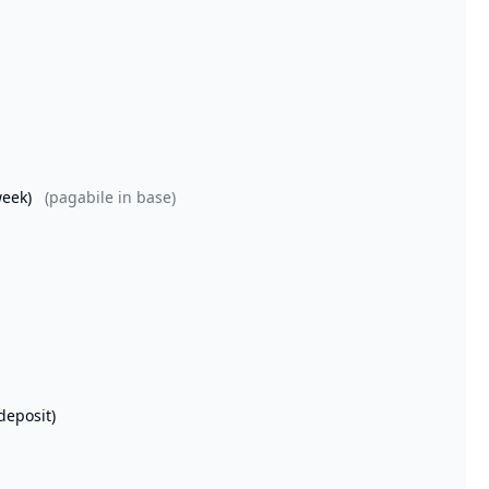
week)
(pagabile in base)
deposit)