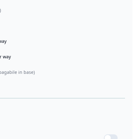
)
 way
er way
pagabile in base)