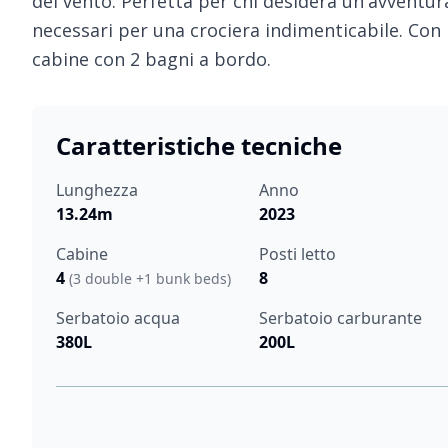
del vento. Perfetta per chi desidera un'avventura
necessari per una crociera indimenticabile. Con i 
cabine con 2 bagni a bordo.
Caratteristiche tecniche
Lunghezza
Anno
13.24m
2023
Cabine
Posti letto
4
8
(3 double +1 bunk beds)
Serbatoio acqua
Serbatoio carburante
380L
200L