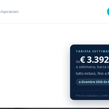
i
Ispirazioni
TARIFFA SETTIMA
€ 3.392
da
a settimana, barca i
tutto incluso, fino a
a dicembre 2026 da €
Prezzo indicativo, confe