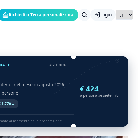
Richiedi offerta personalizzata
Login
NALE
AGO 2026
ntera
· nel mese di agosto 2026
€ 424
 8 persone
a persona se siete in 8
 1.770
→
rmato al momento della prenotazione.