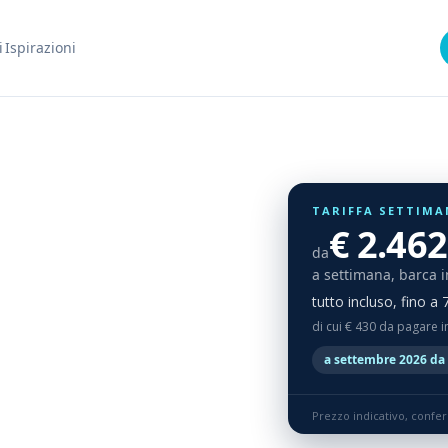
i
Ispirazioni
TARIFFA SETTIMA
€ 2.462
da
a settimana, barca i
tutto incluso, fino a
di cui € 430 da pagare i
a settembre 2026 da 
Prezzo indicativo, confe