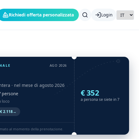
Richiedi offerta personalizzata
Login
NALE
AGO 2026
ntera
· nel mese di agosto 2026
€ 352
 7 persone
a persona se siete in 7
n loco
€ 2.118
→
rmato al momento della prenotazione.