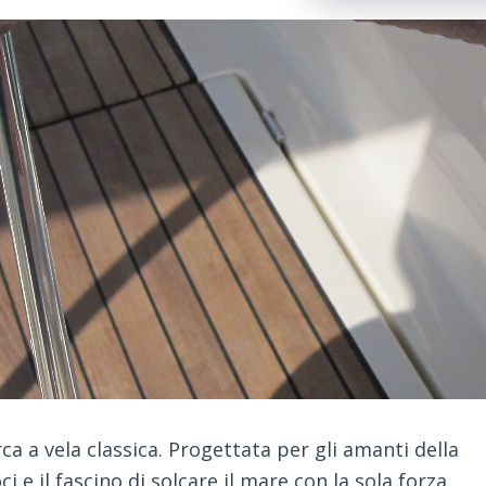
ca a vela classica. Progettata per gli amanti della
i e il fascino di solcare il mare con la sola forza