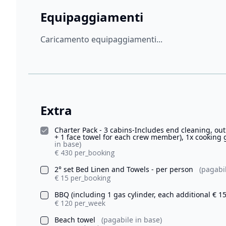
Equipaggiamenti
Caricamento equipaggiamenti...
Extra
Charter Pack - 3 cabins-Includes end cleaning, ou
+ 1 face towel for each crew member), 1x cooking g
in base)
€ 430 per_booking
2° set Bed Linen and Towels - per person
(pagabi
€ 15 per_booking
BBQ (including 1 gas cylinder, each additional € 1
€ 120 per_week
Beach towel
(pagabile in base)