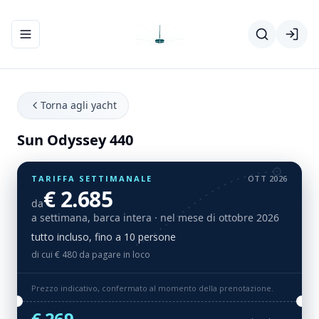
Apri/chiudi menu di navigazione
Torna agli yacht
Sun Odyssey 440
TARIFFA SETTIMANALE
OTT 2026
€ 2.685
da
a settimana, barca intera
· nel mese di ottobre 2026
tutto incluso, fino a 10 persone
di cui € 480 da pagare in loco
Prezzo indicativo, confermato al momento della prenotazione.
€ 269