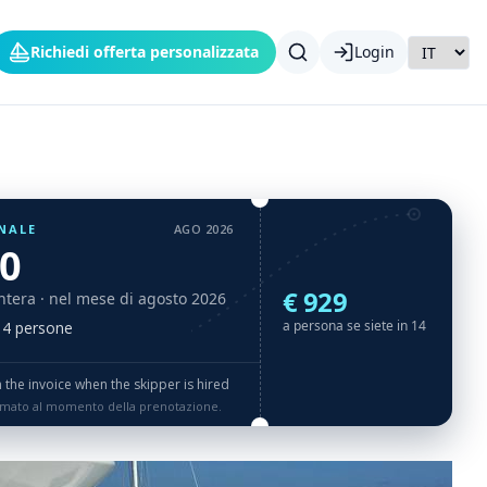
Richiedi offerta personalizzata
Login
NALE
AGO 2026
00
€ 929
ntera
· nel mese di agosto 2026
a persona se siete in 14
 14 persone
the invoice when the skipper is hired
rmato al momento della prenotazione.