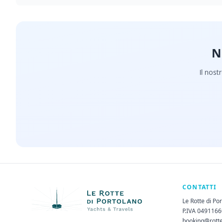
N
Il nost
CONTATTI
Le Rotte di Po
P.IVA 049116
booking@rott