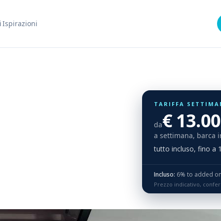
i
Ispirazioni
TARIFFA SETTIMA
€ 13.0
da
a settimana, barca i
tutto incluso, fino a
Incluso:
6% to added on 
Prezzo indicativo, confe