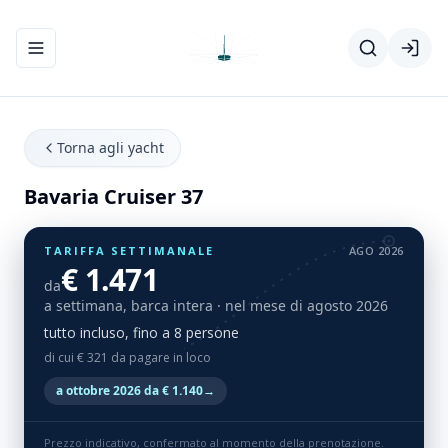
Apri/chiudi menu di navigazione
Torna agli yacht
Bavaria Cruiser 37
TARIFFA SETTIMANALE
AGO 2026
€ 1.471
da
a settimana, barca intera
· nel mese di agosto 2026
tutto incluso, fino a 8 persone
di cui € 321 da pagare in loco
a ottobre 2026 da € 1.140
→
Prezzo indicativo, confermato al momento della prenotazione.