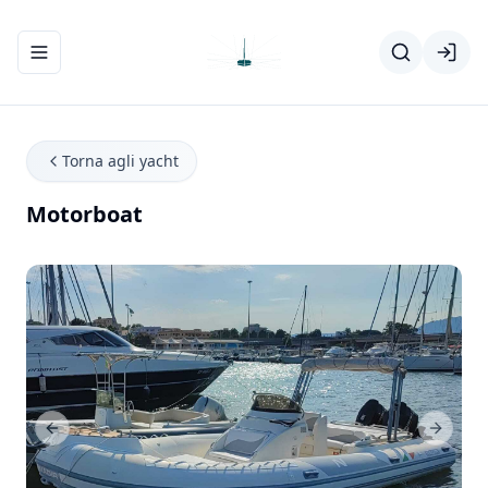
Apri/chiudi menu di navigazione
Torna agli yacht
Motorboat
Previous Slide
Next Sl