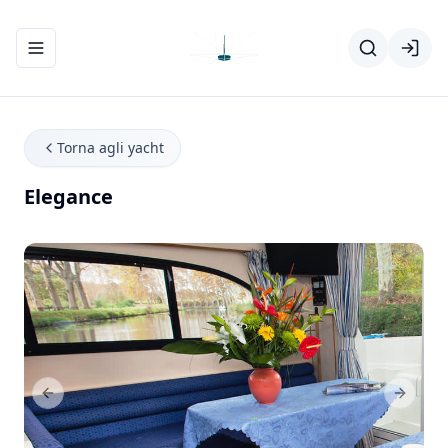
Apri/chiudi menu di navigazione
Torna agli yacht
Elegance
Previous Slide
Next Sl