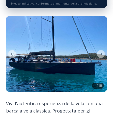
Prezzo indicativo, confermato al momento della prenotazione.
Previous Slide
Next Sl
1 / 15
Vivi l'autentica esperienza della vela con una
barca a vela classica. Progettata per gli