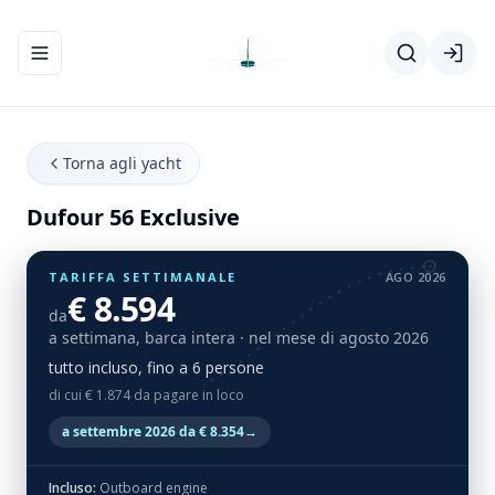
Apri/chiudi menu di navigazione
Torna agli yacht
Dufour 56 Exclusive
TARIFFA SETTIMANALE
AGO 2026
€ 8.594
da
a settimana, barca intera
· nel mese di agosto 2026
tutto incluso, fino a 6 persone
di cui € 1.874 da pagare in loco
a settembre 2026 da € 8.354
→
Incluso:
Outboard engine