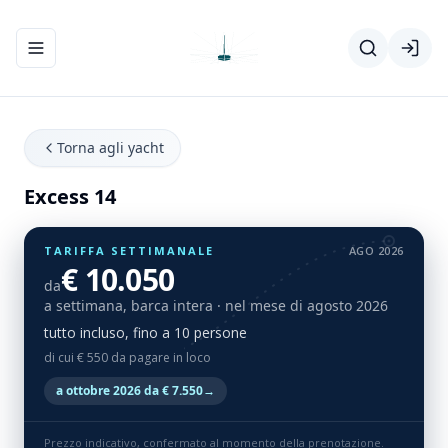
Apri/chiudi menu di navigazione
Torna agli yacht
Excess 14
TARIFFA SETTIMANALE
AGO 2026
€ 10.050
da
a settimana, barca intera
· nel mese di agosto 2026
tutto incluso, fino a 10 persone
di cui € 550 da pagare in loco
a ottobre 2026 da € 7.550
→
Prezzo indicativo, confermato al momento della prenotazione.