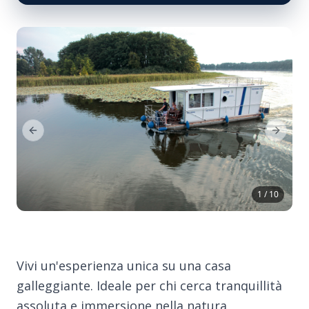
Previous Slide
Next Sl
1 / 10
Vivi un'esperienza unica su una casa
galleggiante. Ideale per chi cerca tranquillità
assoluta e immersione nella natura,