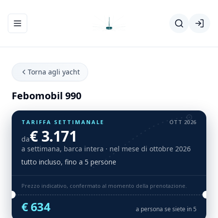
Apri/chiudi menu di navigazione
Torna agli yacht
Febomobil 990
TARIFFA SETTIMANALE
OTT 2026
€ 3.171
da
a settimana, barca intera
· nel mese di ottobre 2026
tutto incluso, fino a 5 persone
Prezzo indicativo, confermato al momento della prenotazione.
€ 634
a persona se siete in 5