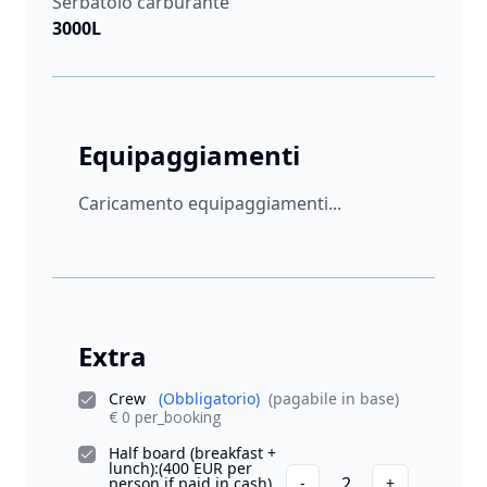
Serbatoio carburante
3000L
Equipaggiamenti
Caricamento equipaggiamenti...
Extra
Crew
(Obbligatorio)
(pagabile in base)
€ 0 per_booking
Half board (breakfast +
lunch):(400 EUR per
2
person if paid in cash)
-
+