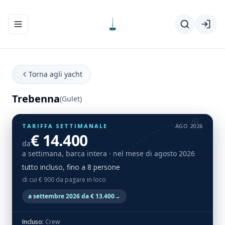
Apri/chiudi menu di navigazione
Torna agli yacht
Trebenna
(Gulet)
TARIFFA SETTIMANALE
AGO 2026
€ 14.400
da
a settimana, barca intera
· nel mese di agosto 2026
tutto incluso, fino a 8 persone
di cui € 900 da pagare in loco
a settembre 2026 da € 13.400
→
Incluso:
Crew