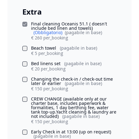
Extra
Final cleaning Oceanis 51.1 ( doesn't
include bed linen and towels)
(Obbligatorio)
(pagabile in base)
€ 260 per_booking
Beach towel
(pagabile in base)
€ 5 per_booking
Bed linens set
(pagabile in base)
€ 20 per_booking
Changing the check-in / check-out time
later or earlier
(pagabile in base)
€ 150 per_booking
CREW CHANGE (available only at our
charter base, includes paperwork &
formalities, 1 day berthing fee, water
tank top-up.Yacht cleaning & laundry are
not included)
(pagabile in base)
€ 150 per_booking
Early Check in at 13:00 (up on request)
(pagabile in base)