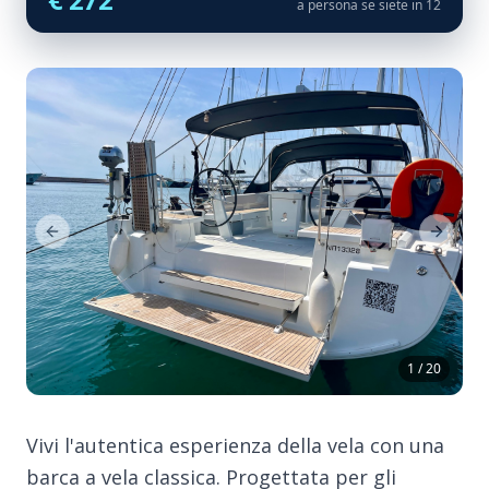
a persona se siete in 12
Previous Slide
Next Sl
1 / 20
Vivi l'autentica esperienza della vela con una
barca a vela classica. Progettata per gli