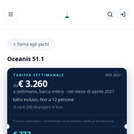
Apri/chiudi menu di navigazione
Torna agli yacht
Oceanis 51.1
TARIFFA SETTIMANALE
APR 2027
€ 3.260
da
a settimana, barca intera
· nel mese di aprile 2027
tutto incluso, fino a 12 persone
di cui € 260 da pagare in loco
Prezzo indicativo, confermato al momento della prenotazione.
€ 272