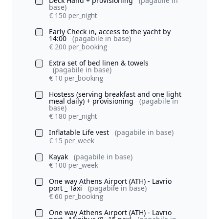
Deck Hand + provisioning
(pagabile in
base)
€ 150 per_night
Early Check in, access to the yacht by
14:00
(pagabile in base)
€ 200 per_booking
Extra set of bed linen & towels
(pagabile in base)
€ 10 per_booking
Hostess (serving breakfast and one light
meal daily) + provisioning
(pagabile in
base)
€ 180 per_night
Inflatable Life vest
(pagabile in base)
€ 15 per_week
Kayak
(pagabile in base)
€ 100 per_week
One way Athens Airport (ATH) - Lavrio
port _ Taxi
(pagabile in base)
€ 60 per_booking
One way Athens Airport (ATH) - Lavrio