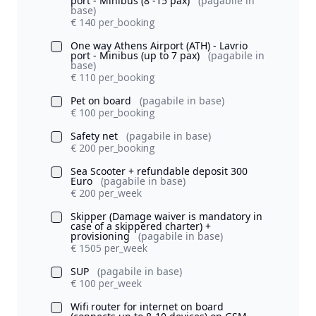
port - Minibus (8 -15 pax)
(pagabile in
base)
€ 140 per_booking
One way Athens Airport (ATH) - Lavrio
port - Minibus (up to 7 pax)
(pagabile in
base)
€ 110 per_booking
Pet on board
(pagabile in base)
€ 100 per_booking
Safety net
(pagabile in base)
€ 200 per_booking
Sea Scooter + refundable deposit 300
Euro
(pagabile in base)
€ 200 per_week
Skipper (Damage waiver is mandatory in
case of a skippered charter) +
provisioning
(pagabile in base)
€ 1505 per_week
SUP
(pagabile in base)
€ 100 per_week
Wifi router for internet on board