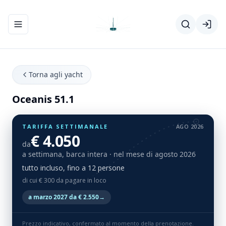
Apri/chiudi menu di navigazione
Torna agli yacht
Oceanis 51.1
TARIFFA SETTIMANALE
AGO 2026
€ 4.050
da
a settimana, barca intera
· nel mese di agosto 2026
tutto incluso, fino a 12 persone
di cui € 300 da pagare in loco
a marzo 2027 da € 2.550
→
Prezzo indicativo, confermato al momento della prenotazione.