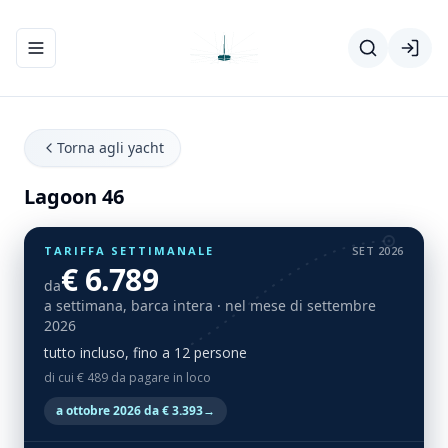
Apri/chiudi menu di navigazione
Torna agli yacht
Lagoon 46
TARIFFA SETTIMANALE
SET 2026
€ 6.789
da
a settimana, barca intera
· nel mese di settembre
2026
tutto incluso, fino a 12 persone
di cui € 489 da pagare in loco
a ottobre 2026 da € 3.393
→