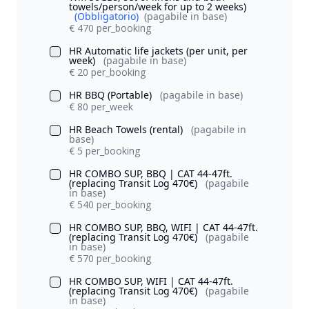
towels/person/week for up to 2 weeks)
(Obbligatorio)
(pagabile in base)
€ 470 per_booking
HR Automatic life jackets (per unit, per
week)
(pagabile in base)
€ 20 per_booking
HR BBQ (Portable)
(pagabile in base)
€ 80 per_week
HR Beach Towels (rental)
(pagabile in
base)
€ 5 per_booking
HR COMBO SUP, BBQ | CAT 44-47ft.
(replacing Transit Log 470€)
(pagabile
in base)
€ 540 per_booking
HR COMBO SUP, BBQ, WIFI | CAT 44-47ft.
(replacing Transit Log 470€)
(pagabile
in base)
€ 570 per_booking
HR COMBO SUP, WIFI | CAT 44-47ft.
(replacing Transit Log 470€)
(pagabile
in base)