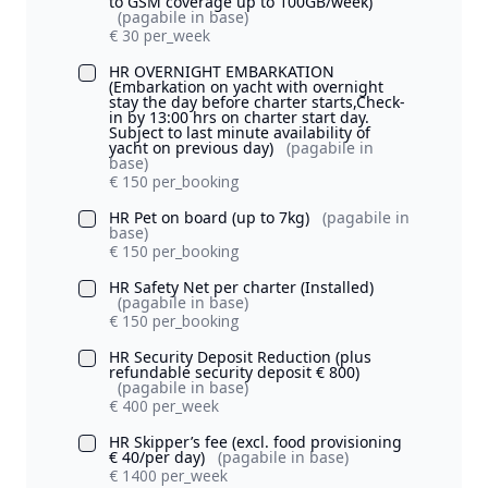
to GSM coverage up to 100GB/week)
(pagabile in base)
€ 30 per_week
HR OVERNIGHT EMBARKATION
(Embarkation on yacht with overnight
stay the day before charter starts,Check-
in by 13:00 hrs on charter start day.
Subject to last minute availability of
yacht on previous day)
(pagabile in
base)
€ 150 per_booking
HR Pet on board (up to 7kg)
(pagabile in
base)
€ 150 per_booking
HR Safety Net per charter (Installed)
(pagabile in base)
€ 150 per_booking
HR Security Deposit Reduction (plus
refundable security deposit € 800)
(pagabile in base)
€ 400 per_week
HR Skipper’s fee (excl. food provisioning
€ 40/per day)
(pagabile in base)
€ 1400 per_week