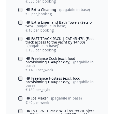
€ 530 per_booking
HR Extra Cleaning
(pagabile in base)
€ 0 per_booking
HR Extra Linen and Bath Towels (Sets of
two)
(pagabile in base)
€ 10 per_booking
HR FAST TRACK PACK | CAT 45-47ft (Fast
track access to the yacht by 14h00)
(pagabile in base)
€ 190 per_booking
HR Freelance Cook (excl. food
provisioning € 40/per day)
(pagabile in
base)
€ 1400 per_week
HR Freelance Hostess (excl. food
provisioning € 40/per day)
(pagabile in
base)
€ 180 per_night
HR Ice Maker
(pagabile in base)
€ 40 per_week
HR INTERNET Pack: Wi-Fi router (subject