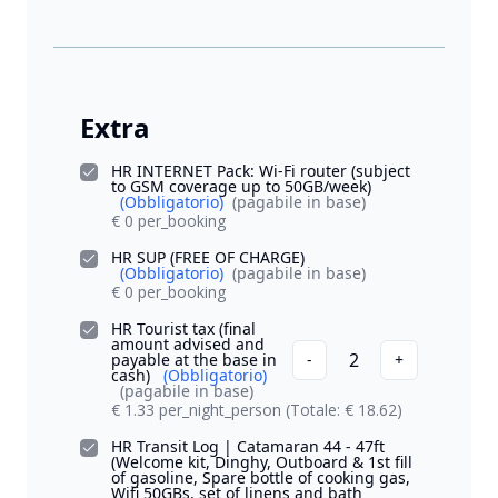
Extra
HR INTERNET Pack: Wi-Fi router (subject
to GSM coverage up to 50GB/week)
(Obbligatorio)
(pagabile in base)
€ 0 per_booking
HR SUP (FREE OF CHARGE)
(Obbligatorio)
(pagabile in base)
€ 0 per_booking
HR Tourist tax (final
amount advised and
2
payable at the base in
-
+
cash)
(Obbligatorio)
(pagabile in base)
€ 1.33 per_night_person
(Totale: € 18.62)
HR Transit Log | Catamaran 44 - 47ft
(Welcome kit, Dinghy, Outboard & 1st fill
of gasoline, Spare bottle of cooking gas,
Wifi 50GBs, set of linens and bath