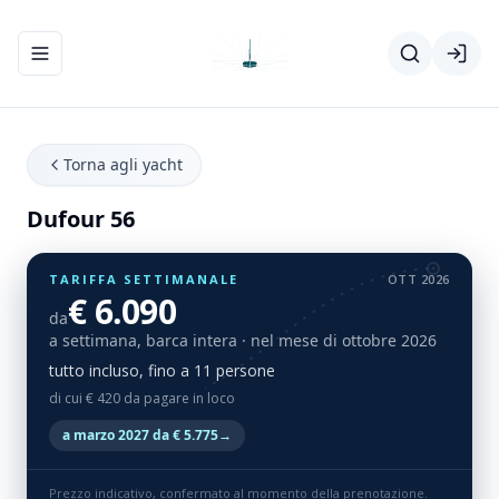
Apri/chiudi menu di navigazione
Torna agli yacht
Dufour 56
TARIFFA SETTIMANALE
OTT 2026
€ 6.090
da
a settimana, barca intera
· nel mese di ottobre 2026
tutto incluso, fino a 11 persone
di cui € 420 da pagare in loco
a marzo 2027 da € 5.775
→
Prezzo indicativo, confermato al momento della prenotazione.