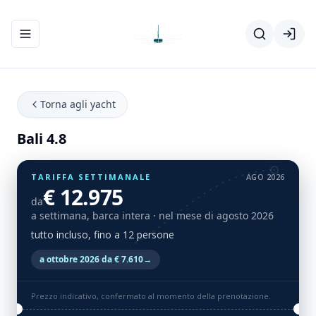
Apri/chiudi menu di navigazione
Torna agli yacht
Bali 4.8
TARIFFA SETTIMANALE
AGO 2026
€ 12.975
da
a settimana, barca intera
· nel mese di agosto 2026
tutto incluso, fino a 12 persone
a ottobre 2026 da € 7.610
→
Prezzo indicativo, confermato al momento della prenotazione.