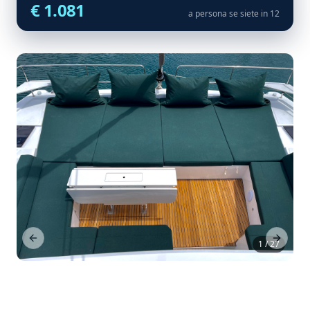
€ 1.081
a persona se siete in 12
Previous Slide
Next Sl
1 / 27