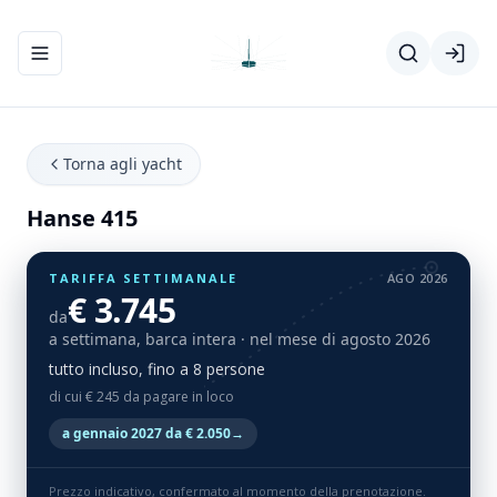
Apri/chiudi menu di navigazione
Torna agli yacht
Hanse 415
TARIFFA SETTIMANALE
AGO 2026
€ 3.745
da
a settimana, barca intera
· nel mese di agosto 2026
tutto incluso, fino a 8 persone
di cui € 245 da pagare in loco
a gennaio 2027 da € 2.050
→
Prezzo indicativo, confermato al momento della prenotazione.