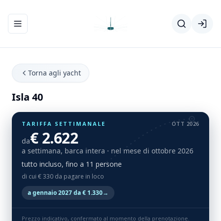
Apri/chiudi menu di navigazione
Torna agli yacht
Isla 40
TARIFFA SETTIMANALE
OTT 2026
€ 2.622
da
a settimana, barca intera
· nel mese di ottobre 2026
tutto incluso, fino a 11 persone
di cui € 330 da pagare in loco
a gennaio 2027 da € 1.330
→
Prezzo indicativo, confermato al momento della prenotazione.