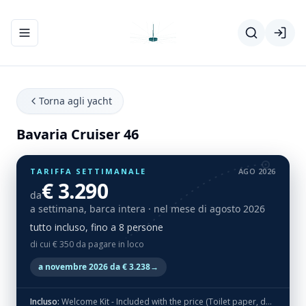
Apri/chiudi menu di navigazione
Torna agli yacht
Bavaria Cruiser 46
TARIFFA SETTIMANALE
AGO 2026
€ 3.290
da
a settimana, barca intera
· nel mese di agosto 2026
tutto incluso, fino a 8 persone
di cui € 350 da pagare in loco
a novembre 2026 da € 3.238
→
Incluso:
Welcome Kit - Included with the price (Toilet paper, detergent, dish sponge, dish detergent, spices, olive oil, tea and welcome treat)