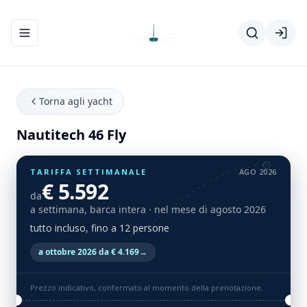
Apri/chiudi menu di navigazione
Torna agli yacht
Nautitech 46 Fly
TARIFFA SETTIMANALE
AGO 2026
€ 5.592
da
a settimana, barca intera
· nel mese di agosto 2026
tutto incluso, fino a 12 persone
a ottobre 2026 da € 4.169
→
Prezzo indicativo, confermato al momento della prenotazione.