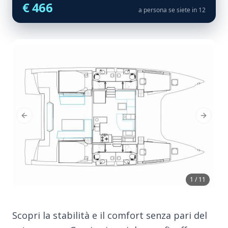
€ 466
a persona se siete in 12
Previous Slide
Next Sl
1 / 11
Scopri la stabilità e il comfort senza pari del