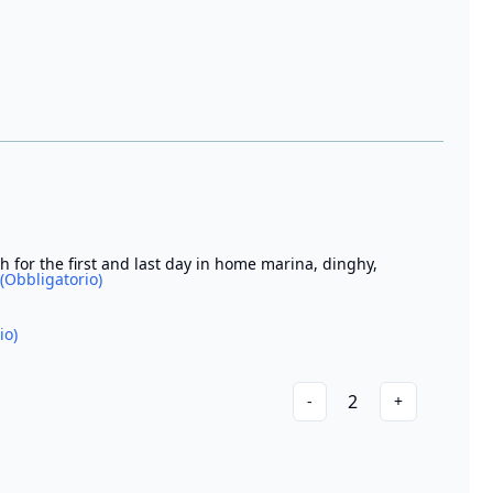
th for the first and last day in home marina, dinghy,
(Obbligatorio)
io)
2
-
+