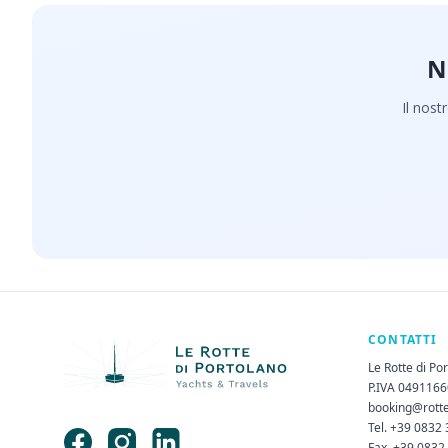
N
Il nost
CONTATTI
Le Rotte di Po
P.IVA 049116
booking@rott
Tel. +39 0832
Fax. +39 0832