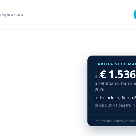
i
Ispirazioni
TARIFFA SETTIMA
€ 1.536
da
a settimana, barca i
2026
tutto incluso, fino a
di cui € 20 da pagare in
Prezzo indicativo, confe