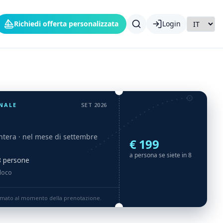
Richiedi offerta personalizzata
Login
NALE
SET 2026
ntera
· nel mese di settembre
€ 199
a persona se siete in 8
 8 persone
 loco
rmato al momento della prenotazione.