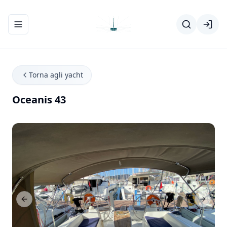
Apri/chiudi menu di navigazione
Torna agli yacht
Oceanis 43
Previous Slide
Next Sl