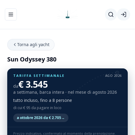
Apri/chiudi menu di navigazione
Torna agli yacht
Sun Odyssey 380
TARIFFA SETTIMANALE
AGO 2026
€ 3.545
da
a settimana, barca intera
· nel mese di agosto 2026
tutto incluso, fino a 8 persone
di cui € 95 da pagare in loco
a ottobre 2026 da € 2.705
→
Prezzo indicativo, confermato al momento della prenotazione.