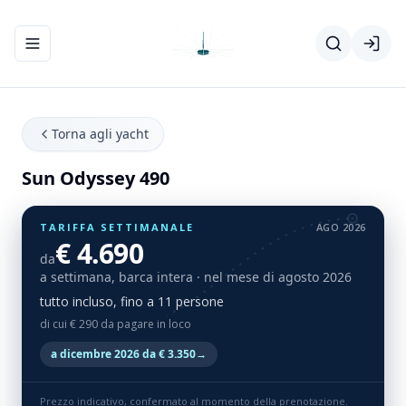
Apri/chiudi menu di navigazione
Torna agli yacht
Sun Odyssey 490
TARIFFA SETTIMANALE
AGO 2026
€ 4.690
da
a settimana, barca intera
· nel mese di agosto 2026
tutto incluso, fino a 11 persone
di cui € 290 da pagare in loco
a dicembre 2026 da € 3.350
→
Prezzo indicativo, confermato al momento della prenotazione.