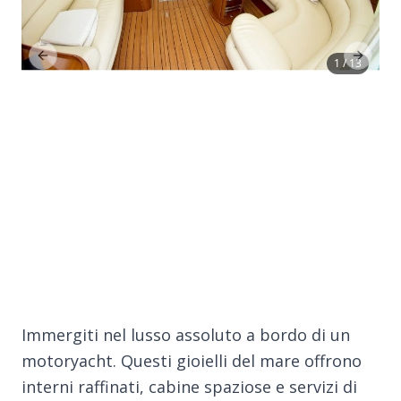
Previous Slide
Next Sl
1 / 13
Immergiti nel lusso assoluto a bordo di un
motoryacht. Questi gioielli del mare offrono
interni raffinati, cabine spaziose e servizi di